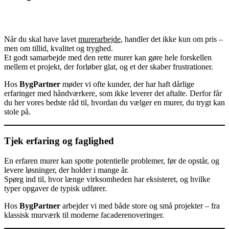
Når du skal have lavet
murerarbejde
, handler det ikke kun om pris –
men om tillid, kvalitet og tryghed.
Et godt samarbejde med den rette murer kan gøre hele forskellen
mellem et projekt, der forløber glat, og et der skaber frustrationer.
Hos
BygPartner
møder vi ofte kunder, der har haft dårlige
erfaringer med håndværkere, som ikke leverer det aftalte. Derfor får
du her vores bedste råd til, hvordan du vælger en murer, du trygt kan
stole på.
Tjek erfaring og faglighed
En erfaren murer kan spotte potentielle problemer, før de opstår, og
levere løsninger, der holder i mange år.
Spørg ind til, hvor længe virksomheden har eksisteret, og hvilke
typer opgaver de typisk udfører.
Hos
BygPartner
arbejder vi med både store og små projekter – fra
klassisk murværk til moderne facaderenoveringer.